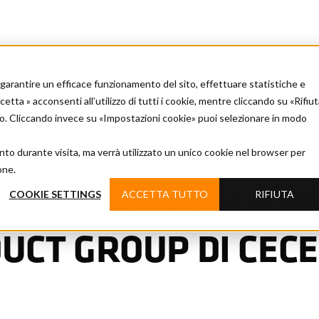
er garantire un efficace funzionamento del sito, effettuare statistiche e
tta » acconsenti all’utilizzo di tutti i cookie, mentre cliccando su «Rifiu
ito. Cliccando invece su «Impostazioni cookie» puoi selezionare in modo
nto durante visita, ma verrà utilizzato un unico cookie nel browser per
one.
COOKIE SETTINGS
ACCETTA TUTTO
RIFIUTA
MEETING ANNUALE D
UCT GROUP DI CECE